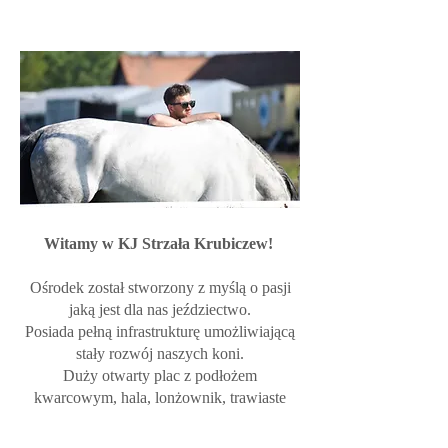
Witamy w KJ Strzała Krubiczew!
Ośrodek został stworzony z myślą o pasji
jaką jest dla nas jeździectwo.
Posiada pełną infrastrukturę umożliwiającą
stały rozwój naszych koni.
Duży otwarty plac z podłożem
kwarcowym, hala, lonżownik, trawiaste
padoki oraz przestronne stajnie
zaprojektowane w staropolskim stylu
.